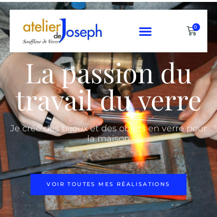
0
La passion du
travail du verre
Je créé des bijoux et des objets en verre pour
la maison
VOIR TOUTES MES RÉALISATIONS