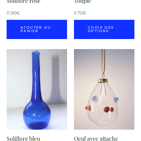
Soliflore rose
Toupie
11.90
€
5.70
€
AJOUTER AU
CHOIX DES
PANIER
OPTIONS
Soliflore bleu
Oeuf avec attache