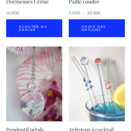
Dormeuses Cerise
Paille coudée
14.90
€
3.00
€
–
25.38
€
AJOUTER AU
CHOIX DES
PANIER
OPTIONS
Pendentif pétale
Agitateur à cocktail