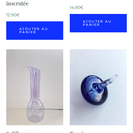
inscrutée
14.90
€
12.90
€
AJOUTER AU
PANIER
AJOUTER AU
PANIER