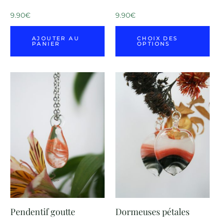
9.90
€
9.90
€
AJOUTER AU
CHOIX DES
PANIER
OPTIONS
Pendentif goutte
Dormeuses pétales